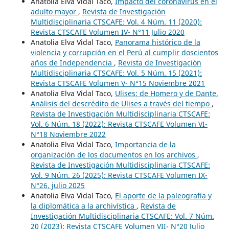
Anatolia Elva Vidal Taco,
Impacto del coronavirus en el
adulto mayor
,
Revista de Investigación
Multidisciplinaria CTSCAFE: Vol. 4 Núm. 11 (2020):
Revista CTSCAFE Volumen IV- N°11 Julio 2020
Anatolia Elva Vidal Taco,
Panorama histórico de la
violencia y corrupción en el Perú al cumplir doscientos
años de Independencia
,
Revista de Investigación
Multidisciplinaria CTSCAFE: Vol. 5 Núm. 15 (2021):
Revista CTSCAFE Volumen V- N°15 Noviembre 2021
Anatolia Elva Vidal Taco,
Ulises: de Homero y de Dante.
Análisis del descrédito de Ulises a través del tiempo
,
Revista de Investigación Multidisciplinaria CTSCAFE:
Vol. 6 Núm. 18 (2022): Revista CTSCAFE Volumen VI-
N°18 Noviembre 2022
Anatolia Elva Vidal Taco,
Importancia de la
organización de los documentos en los archivos
,
Revista de Investigación Multidisciplinaria CTSCAFE:
Vol. 9 Núm. 26 (2025): Revista CTSCAFE Volumen IX-
N°26, julio 2025
Anatolia Elva Vidal Taco,
El aporte de la paleografía y
la diplomática a la archivística
,
Revista de
Investigación Multidisciplinaria CTSCAFE: Vol. 7 Núm.
20 (2023): Revista CTSCAFE Volumen VII- N°20 Julio