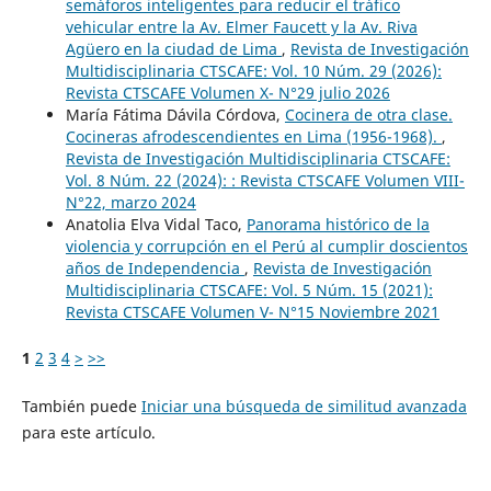
semáforos inteligentes para reducir el tráfico
vehicular entre la Av. Elmer Faucett y la Av. Riva
Agüero en la ciudad de Lima
,
Revista de Investigación
Multidisciplinaria CTSCAFE: Vol. 10 Núm. 29 (2026):
Revista CTSCAFE Volumen X- N°29 julio 2026
María Fátima Dávila Córdova,
Cocinera de otra clase.
Cocineras afrodescendientes en Lima (1956-1968).
,
Revista de Investigación Multidisciplinaria CTSCAFE:
Vol. 8 Núm. 22 (2024): : Revista CTSCAFE Volumen VIII-
N°22, marzo 2024
Anatolia Elva Vidal Taco,
Panorama histórico de la
violencia y corrupción en el Perú al cumplir doscientos
años de Independencia
,
Revista de Investigación
Multidisciplinaria CTSCAFE: Vol. 5 Núm. 15 (2021):
Revista CTSCAFE Volumen V- N°15 Noviembre 2021
1
2
3
4
>
>>
También puede
Iniciar una búsqueda de similitud avanzada
para este artículo.