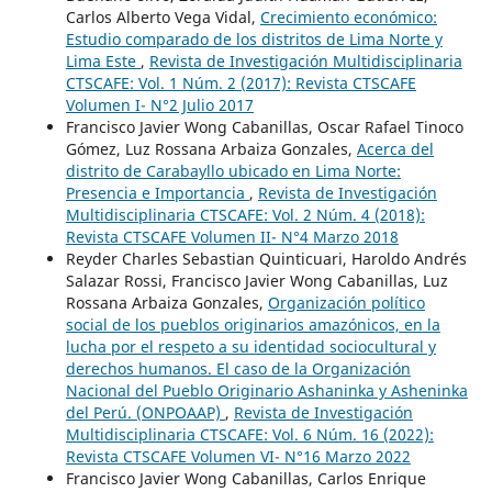
Carlos Alberto Vega Vidal,
Crecimiento económico:
Estudio comparado de los distritos de Lima Norte y
Lima Este
,
Revista de Investigación Multidisciplinaria
CTSCAFE: Vol. 1 Núm. 2 (2017): Revista CTSCAFE
Volumen I- N°2 Julio 2017
Francisco Javier Wong Cabanillas, Oscar Rafael Tinoco
Gómez, Luz Rossana Arbaiza Gonzales,
Acerca del
distrito de Carabayllo ubicado en Lima Norte:
Presencia e Importancia
,
Revista de Investigación
Multidisciplinaria CTSCAFE: Vol. 2 Núm. 4 (2018):
Revista CTSCAFE Volumen II- N°4 Marzo 2018
Reyder Charles Sebastian Quinticuari, Haroldo Andrés
Salazar Rossi, Francisco Javier Wong Cabanillas, Luz
Rossana Arbaiza Gonzales,
Organización político
social de los pueblos originarios amazónicos, en la
lucha por el respeto a su identidad sociocultural y
derechos humanos. El caso de la Organización
Nacional del Pueblo Originario Ashaninka y Asheninka
del Perú. (ONPOAAP)
,
Revista de Investigación
Multidisciplinaria CTSCAFE: Vol. 6 Núm. 16 (2022):
Revista CTSCAFE Volumen VI- N°16 Marzo 2022
Francisco Javier Wong Cabanillas, Carlos Enrique