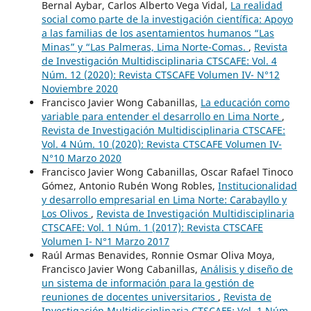
Bernal Aybar, Carlos Alberto Vega Vidal,
La realidad
social como parte de la investigación científica: Apoyo
a las familias de los asentamientos humanos “Las
Minas” y “Las Palmeras, Lima Norte-Comas.
,
Revista
de Investigación Multidisciplinaria CTSCAFE: Vol. 4
Núm. 12 (2020): Revista CTSCAFE Volumen IV- N°12
Noviembre 2020
Francisco Javier Wong Cabanillas,
La educación como
variable para entender el desarrollo en Lima Norte
,
Revista de Investigación Multidisciplinaria CTSCAFE:
Vol. 4 Núm. 10 (2020): Revista CTSCAFE Volumen IV-
N°10 Marzo 2020
Francisco Javier Wong Cabanillas, Oscar Rafael Tinoco
Gómez, Antonio Rubén Wong Robles,
Institucionalidad
y desarrollo empresarial en Lima Norte: Carabayllo y
Los Olivos
,
Revista de Investigación Multidisciplinaria
CTSCAFE: Vol. 1 Núm. 1 (2017): Revista CTSCAFE
Volumen I- N°1 Marzo 2017
Raúl Armas Benavides, Ronnie Osmar Oliva Moya,
Francisco Javier Wong Cabanillas,
Análisis y diseño de
un sistema de información para la gestión de
reuniones de docentes universitarios
,
Revista de
Investigación Multidisciplinaria CTSCAFE: Vol. 1 Núm.