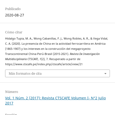
Publicado
2020-08-27
Cómo citar
Hidalgo Tupia, M. A., Wong Cabanillas, F. J., Wong Robles, A. R., & Vega Vidal,
C. A. (2020). La presencia de China en la actividad ferrocarrilera en América
(1865-1907) y los intereses en la construcción del megaproyecto
Transcontinental China-Perú-Brasil (2015-2021).
Revista De Investigación
Multidisciplinaria CTSCAFE
,
1
(2), 7. Recuperado a partir de
https://www.ctscafe.pe/index.php/ctscafe/article/view/21
Más formatos de cita
Número
Vol. 1 Núm. 2 (2017): Revista CTSCAFE Volumen I- N°2 Julio
2017
Sección