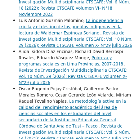
Investigación Multidisciplinaria CTSCAFE: Vol. 6 Núm.
18 (2022): Revista CTSCAFE Volumen VI- N°18
Noviembre 2022
Luis Antonio Guzmán Palomino,
La independencia
criolla y el destino de los pueblos indígenas en la
lectura de Waldemar Espinoza Soriano
,
Revista de
Investigación Multidisciplinaria CTSCAFE: Vol. 10 Núm.
29 (2026): Revista CTSCAFE Volumen X- N°29 julio 2026
Alida Isidora Díaz Encinas, Richard David Berrospi
Rosales, Eduardo Vásquez Monge,
Pobreza y
programas sociales en Lima Provincias, 2007-2018
,
Revista de Investigación Multidisciplinaria CTSCAFE:
Vol. 10 Núm. 29 (2026): Revista CTSCAFE Volumen X-
N°29 julio 2026
Oscar Eugenio Pujay Cristóbal, Guillermo Pastor
Morales Romero, Cesar Gerardo León Velarde, Miriam
Raquel Tovalino Yapias,
La metodología activa en la
calidad del rendimiento académico del área de
ciencias sociales en los estudiantes del nivel
secundario de la Institución Educativa General
Córdova de Santa Ana de Tusi – Pasco
,
Revista de
Investigación Multidisciplinaria CTSCAFE: Vol. 5 Núm.
14 (2021): Revista CTSCAFE Volumen V- N°14 Julio 2021