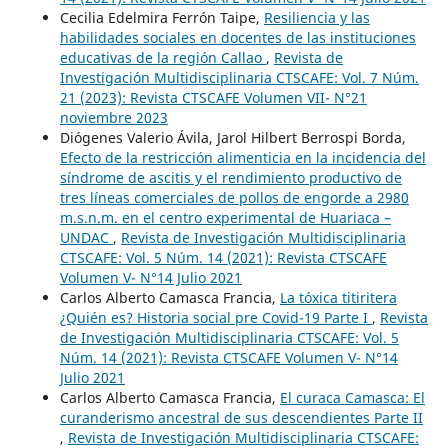
Cecilia Edelmira Ferrón Taipe,
Resiliencia y las
habilidades sociales en docentes de las instituciones
educativas de la región Callao
,
Revista de
Investigación Multidisciplinaria CTSCAFE: Vol. 7 Núm.
21 (2023): Revista CTSCAFE Volumen VII- N°21
noviembre 2023
Diógenes Valerio Ávila, Jarol Hilbert Berrospi Borda,
Efecto de la restricción alimenticia en la incidencia del
síndrome de ascitis y el rendimiento productivo de
tres líneas comerciales de pollos de engorde a 2980
m.s.n.m. en el centro experimental de Huariaca –
UNDAC
,
Revista de Investigación Multidisciplinaria
CTSCAFE: Vol. 5 Núm. 14 (2021): Revista CTSCAFE
Volumen V- N°14 Julio 2021
Carlos Alberto Camasca Francia,
La tóxica titiritera
¿Quién es? Historia social pre Covid-19 Parte I
,
Revista
de Investigación Multidisciplinaria CTSCAFE: Vol. 5
Núm. 14 (2021): Revista CTSCAFE Volumen V- N°14
Julio 2021
Carlos Alberto Camasca Francia,
El curaca Camasca: El
curanderismo ancestral de sus descendientes Parte II
,
Revista de Investigación Multidisciplinaria CTSCAFE: