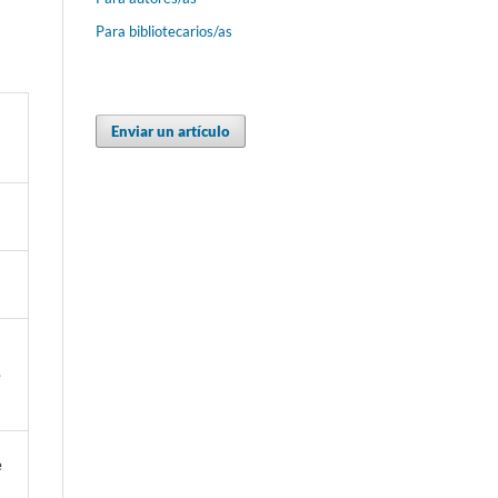
Para bibliotecarios/as
Enviar un artículo
e
e