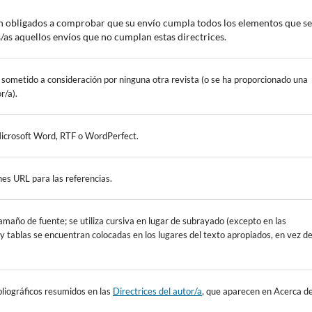
án obligados a comprobar que su envío cumpla todos los elementos que se
/as aquellos envíos que no cumplan estas directrices.
a sometido a consideración por ninguna otra revista (o se ha proporcionado una
r/a).
Microsoft Word, RTF o WordPerfect.
nes URL para las referencias.
tamaño de fuente; se utiliza cursiva en lugar de subrayado (excepto en las
s y tablas se encuentran colocadas en los lugares del texto apropiados, en vez d
bibliográficos resumidos en las
Directrices del autor/a
, que aparecen en Acerca d