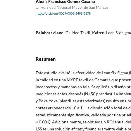
Alexis Francisco Gomez Casana
Universidad Nacional Mayor de San Marcos
https://orcid.org/0009-0008-2495-2678
Palabras clave:
Calidad Textil, Kaizen, Lean Six sig
Resumen
Este estudio evaluó la efectividad de Lean Six Sigma (
la calidad en una MYPE textil de Gamarra que presen
incorrectos y manchas en tela. Se aplicó un diseño 
mediciones antes-después (N=50 prendas). La imple
y Poka-Yoke (plantillas estandarizadas) resultó en u
cortes erróneos (de 10 a 1). La disminución total de 
estadísticamente significativa, validada por una prueb
< 0.001). Adicionalmente, se obtuvo un ROI anual de
LSS es una solución eficaz y financieramente viable p