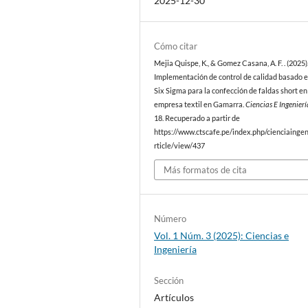
2025-12-30
Cómo citar
Mejia Quispe, K., & Gomez Casana, A. F. . (2025)
Implementación de control de calidad basado 
Six Sigma para la confección de faldas short en
empresa textil en Gamarra.
Ciencias E Ingenierí
18. Recuperado a partir de
https://www.ctscafe.pe/index.php/cienciaingen
rticle/view/437
Más formatos de cita
Número
Vol. 1 Núm. 3 (2025): Ciencias e
Ingeniería
Sección
Artículos