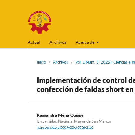
Actual
Archivos
Acerca de
Inicio
/
Archivos
/
Vol. 1 Núm. 3 (2025): Ciencias e I
Implementación de control de
confección de faldas short e
Kassandra Mejia Quispe
Universidad Nacional Mayor de San Marcos
https://orcid.org/0009-0006-5036-2167