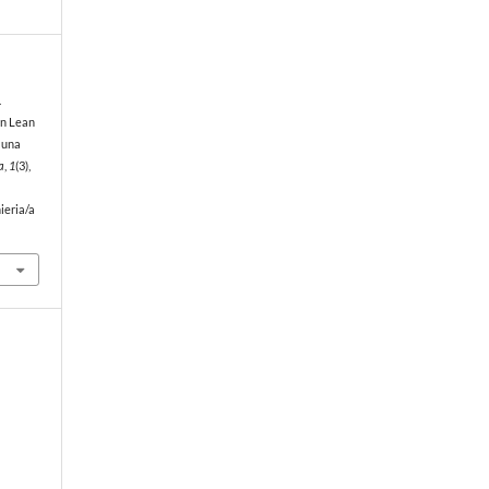
.
en Lean
 una
a
,
1
(3),
ieria/a