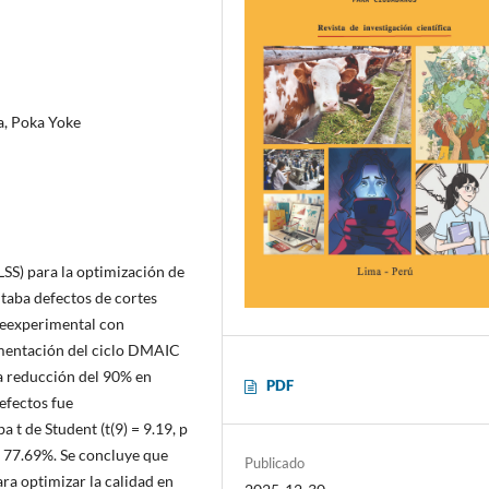
ma, Poka Yoke
LSS) para la optimización de
taba defectos de cortes
preexperimental con
mentación del ciclo DMAIC
na reducción del 90% en
PDF
defectos fue
a t de Student (t(9) = 9.19, p
l 77.69%. Se concluye que
Publicado
ara optimizar la calidad en