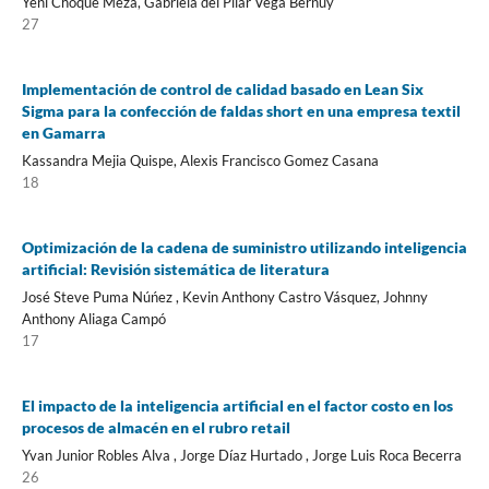
Yeni Choque Meza, Gabriela del Pilar Vega Bernuy
27
Implementación de control de calidad basado en Lean Six
Sigma para la confección de faldas short en una empresa textil
en Gamarra
Kassandra Mejia Quispe, Alexis Francisco Gomez Casana
18
Optimización de la cadena de suministro utilizando inteligencia
artificial: Revisión sistemática de literatura
José Steve Puma Núńez , Kevin Anthony Castro Vásquez, Johnny
Anthony Aliaga Campó
17
El impacto de la inteligencia artificial en el factor costo en los
procesos de almacén en el rubro retail
Yvan Junior Robles Alva , Jorge Díaz Hurtado , Jorge Luis Roca Becerra
26